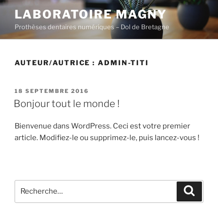
Aller
LABORATOIRE MAGNY
au
Prothèses dentaires numériques – Dol de Bretagne
contenu
principal
AUTEUR/AUTRICE :
ADMIN-TITI
PUBLIÉ
18 SEPTEMBRE 2016
LE
Bonjour tout le monde !
Bienvenue dans WordPress. Ceci est votre premier
article. Modifiez-le ou supprimez-le, puis lancez-vous !
Recherche
Recher
pour
: